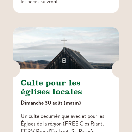
les accès suivront.


Culte pour les
églises locales
Dimanche 30 août (matin)
Un
culte oecuménique avec et pour les
Églises de la région (FREE Clos Riant,
EERV Pays d’En-haut, St-Peter’s