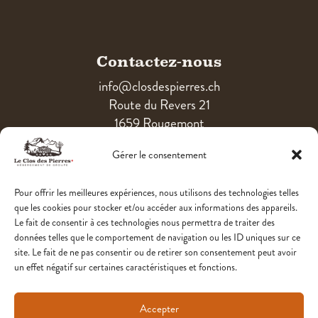
Contactez-nous
info@closdespierres.ch
Route du Revers 21
1659 Rougemont
Gérer le consentement
Contact
Pour offrir les meilleures expériences, nous utilisons des technologies telles
que les cookies pour stocker et/ou accéder aux informations des appareils.
Le fait de consentir à ces technologies nous permettra de traiter des
Cette offre est proposée par la Ligue pour la
données telles que le comportement de navigation ou les ID uniques sur ce
site. Le fait de ne pas consentir ou de retirer son consentement peut avoir
lecture de la Bible
un effet négatif sur certaines caractéristiques et fonctions.
www.ligue.ch
Faire un don
Accepter